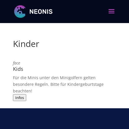
Kinder
face
Kids
Für die Minis unter den Minigolfern gelten
besondere Regeln. Bitte für Kindergeburtstage
beachten!
Infos