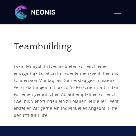
Teambuilding
Event Minigolf In Neonis bieten wir euch eine
einzigartige Location für euer Firmenevent. Bei uns
können von Montag bis Donnerstag geschlossene
Veranstaltungen mit bis zu 50 Personen stattfinden.
Für einen gemütlichen Ablauf empfehlen wir euch
zwei bis vier Stunden ein zu planen. Für euer Event
erstellen wir gerne ein individuelles Angebot. Bitte
benutzt für Eure…