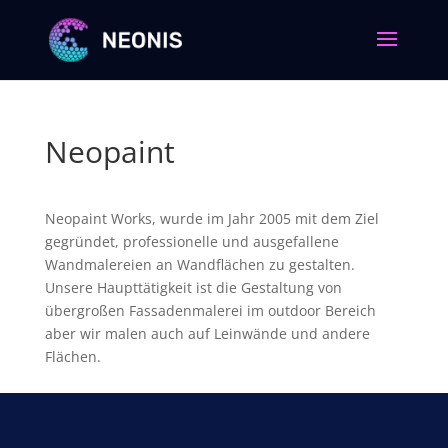
Neopaint
Neopaint Works, wurde im Jahr 2005 mit dem Ziel
gegründet, professionelle und ausgefallene
Wandmalereien an Wandflächen zu gestalten.
Unsere Haupttätigkeit ist die Gestaltung von
übergroßen Fassadenmalerei im outdoor Bereich
aber wir malen auch auf Leinwände und andere
Flächen.